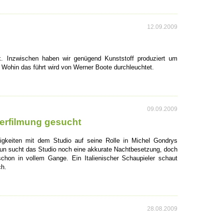
12.09.2009
k. Inzwischen haben wir genügend Kunststoff produziert um
Wohin das führt wird von Werner Boote durchleuchtet.
09.09.2009
verfilmung gesucht
gkeiten mit dem Studio auf seine Rolle in Michel Gondrys
un sucht das Studio noch eine akkurate Nachtbesetzung, doch
schon in vollem Gange. Ein Italienischer Schaupieler schaut
ch.
28.08.2009