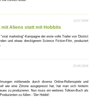
10.07.2009
mit Aliens statt mit Hobbits
 "viral marketing"-Kampagne der erste volle Trailer von 'District
nden und etwas dreckigerem Science Fiction-Film, produziert
.
25.06.2009
lmungen mittlerweile durch diverse Online-Rollenspiele und
iell wie eine Zitrone ausgepresst hat, hat man sich hinterm
eues zu produzieren. Nun muss ein weiteres Tolkien-Buch als
roduzenten zu füllen - 'Der Hobbit'.