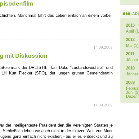
Episodenfilm
AR
chichten. Manchmal fährt das Leben einfach an einem vorbei.
2013
April (1
2012
Mai (1)
14.09.2009
2011
g mit Diskussion
Jänner 
d Steiermark die DREISTIL Hanf-Doku "zustandswechsel" und
2010
t LH Kurt Flecker (SPÖ), der jungen grünen Gemeinderätin
Jänner 
2009
Februar
Juni (5
Dezemb
14.09.2009
r der intelligenteste Präsident den die Vereinigten Staaten je
t. Schließlich leben wir auch nicht in der fiktiven Welt von Mark
ügens ganz einfach nicht existiert - bis er es entdeckt und zu