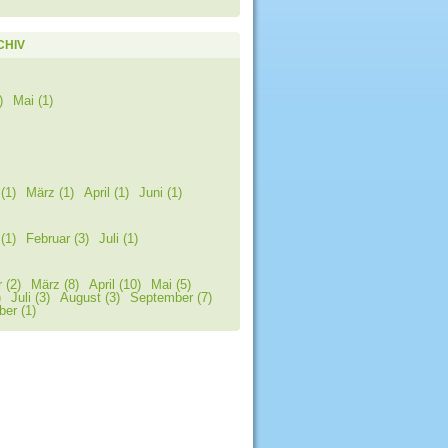
CHIV
)
Mai (1)
(1)
März (1)
April (1)
Juni (1)
(1)
Februar (3)
Juli (1)
 (2)
März (8)
April (10)
Mai (5)
)
Juli (3)
August (3)
September (7)
er (1)