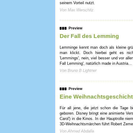
seinem Vorteil nutzt.
Von Max Werschitz
Preview
Der Fall des Lemming
Lemminge kennt man doch als kleine grün
man klickt. Doch hierbei geht es nic
'Lemmings', nein, viel besser und vor alle
Fall Lemming', natürlich made in Austria...
Von Bruno B Lightner
Preview
Eine Weihnachtsgeschicht
Für all jene, die jetzt schon die Tage b
geboren. Disney bringt eine animierte Ve
Carol') in die Kinos. In der Hauptrolle ni
3D-Weihnachtsmärchen führt Robert Zeme
Von Ahmed Abdalla