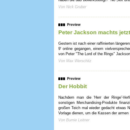
Von Nick Gruber
Preview
Peter Jackson machts jetzt 
Gestern ist nach einer raffinierten längeren
9' online gegangen, einem vielverspreche
von Peter "The Lord of the Rings" Jackson
Von Max Werschitz
Preview
Der Hobbit
Nachdem man die 'Herr der Ringe'-Verfi
sonstigen Merchandising-Produkte finanz
großen Teich mal wieder gedacht etwas N
Vorlage dienen, um die Kassen der armen P
Von Burnie Leitner