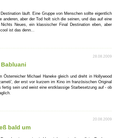
Destination läuft. Eine Gruppe von Menschen sollte eigentlich
die anderen, aber der Tod holt sich die seinen, und das auf eine
 Nichts Neues, ein klassischer Final Destination eben, aber
cool ist das denn...
28.08.2009
 Babluani
 Österreicher Michael Haneke gleich und dreht in Hollywood
meti', der erst vor kurzem im Kino im französischen Original
 fertig sein und weist eine erstklassige Starbesetzung auf - ob
aglich.
20.08.2009
ieß bald um