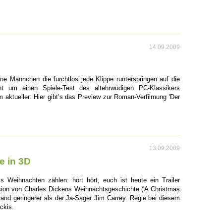
14.09.2009
e Männchen die furchtlos jede Klippe runterspringen auf die
ht um einen Spiele-Test des altehrwüdigen PC-Klassikers
m aktueller: Hier gibt’s das Preview zur Roman-Verfilmung 'Der
13.09.2009
e in 3D
is Weihnachten zählen: hört hört, euch ist heute ein Trailer
rsion von Charles Dickens Weihnachtsgeschichte ('A Christmas
emand geringerer als der Ja-Sager Jim Carrey. Regie bei diesem
ckis.