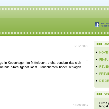
DA
12.12.2009
HOME
FEATU
ge in Kopenhagen im Mittelpunkt steht, sondern das sich
REVIE
melnde Staraufgebot lässt Frauenherzen höher schlagen
PREVI
DIE D
DER
Filme 
18.09.2009
fängst