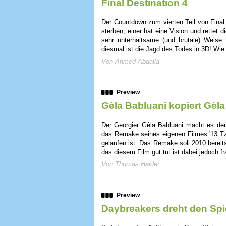
Final Destination 4
Der Countdown zum vierten Teil von Final 
sterben, einer hat eine Vision und rettet 
sehr unterhaltsame (und brutale) Weise.
diesmal ist die Jagd des Todes in 3D! Wie 
Von Ahmed Abdalla
Preview
Gèla Babluani kopiert Gèla
Der Georgier Gèla Babluani macht es dem
das Remake seines eigenen Filmes '13 Tza
gelaufen ist. Das Remake soll 2010 bereits
das diesem Film gut tut ist dabei jedoch fr
Von Thomas Haider
Preview
Daybreakers dreht den Sp