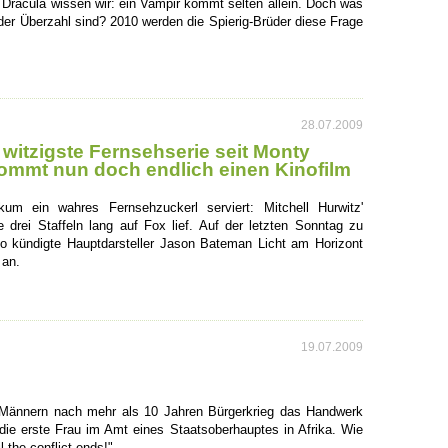
 Dracula wissen wir: ein Vampir kommt selten allein. Doch was
 der Überzahl sind? 2010 werden die Spierig-Brüder diese Frage
28.07.2009
witzigste Fernsehserie seit Monty
ommt nun doch endlich einen Kinofilm
m ein wahres Fernsehzuckerl serviert: Mitchell Hurwitz'
 drei Staffeln lang auf Fox lief. Auf der letzten Sonntag zu
kündigte Hauptdarsteller Jason Bateman Licht am Horizont
 an.
19.07.2009
n Männern nach mehr als 10 Jahren Bürgerkrieg das Handwerk
 die erste Frau im Amt eines Staatsoberhauptes in Afrika. Wie
 the conflict ends!"