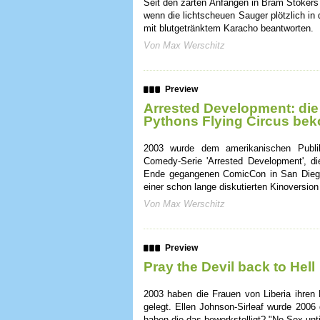
Seit den zarten Anfängen in Bram Stokers
wenn die lichtscheuen Sauger plötzlich in
mit blutgetränktem Karacho beantworten.
Von Max Werschitz
Preview
Arrested Development: die 
Pythons Flying Circus bek
2003 wurde dem amerikanischen Publiku
Comedy-Serie 'Arrested Development', die
Ende gegangenen ComicCon in San Diego 
einer schon lange diskutierten Kinoversion
Von Max Werschitz
Preview
Pray the Devil back to Hell
2003 haben die Frauen von Liberia ihre
gelegt. Ellen Johnson-Sirleaf wurde 2006
haben die das bewerkstelligt? "No Sex until