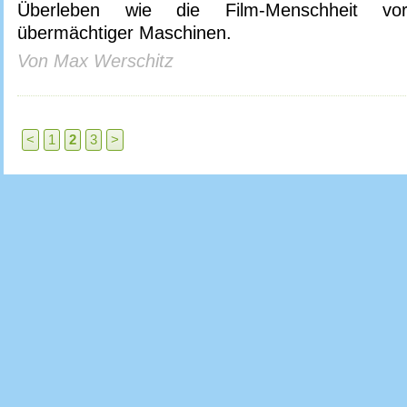
Überleben wie die Film-Menschheit v
übermächtiger Maschinen.
Von Max Werschitz
<
1
2
3
>