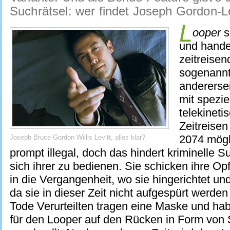
Suchrätsel: wer findet Joseph Gordon-Le
L
ooper
s
und handel
zeitreisen
sogenannt
andererse
mit spezie
telekineti
Zeitreise
2074 mögl
Joseph Bruce Gordon Willis Levitt, alles klar?
prompt illegal, doch das hindert kriminelle S
sich ihrer zu bedienen. Sie schicken ihre Op
in die Vergangenheit, wo sie hingerichtet un
da sie in dieser Zeit nicht aufgespürt werde
Tode Verurteilten tragen eine Maske und ha
für den Looper auf den Rücken in Form von 