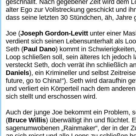
geschnallt. Nach gegebener Zeit wird dem Lo
alter Ego zur Vollstreckung geschickt und ih
dass seine letzten 30 Stündchen, äh, Jahre
Joe (
Joseph Gordon-Levitt
unter einer Mas
verdient sich seinen Lebensunterhalt als Lo
Seth (
Paul Dano
) kommt in Schwierigkeiten,
Loop schließen soll, sein älteres Ich jedoch l
versteckt Seth, doch verrät ihn schließlich a
Daniels
), ein Krimineller und selbst Zeitreis
future, go to China!“). Seth wird daraufhin
und verliert ein Körperteil nach dem anderen,
sich stellt und erschossen wird.
Auch der junge Joe bekommt ein Problem, se
(
Bruce Willis
) überwältigt ihn und flüchtet. E
sagenumwobenen „Rainmaker“, der in der Zu
an sich reisst und alle Loops zu schließen be