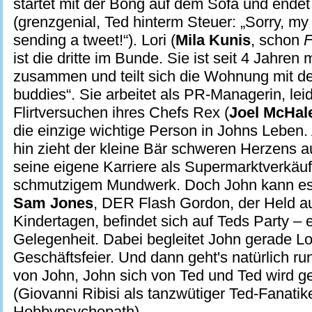
startet mit der Bong auf dem Sofa und endet
(grenzgenial, Ted hinterm Steuer: „Sorry, my 
sending a tweet!“). Lori (
Mila Kunis
, schon
F
ist die dritte im Bunde. Sie ist seit 4 Jahren 
zusammen und teilt sich die Wohnung mit de
buddies“. Sie arbeitet als PR-Managerin, lei
Flirtversuchen ihres Chefs Rex (
Joel McHal
die einzige wichtige Person in Johns Leben
hin zieht der kleine Bär schweren Herzens a
seine eigene Karriere als Supermarktverkäuf
schmutzigem Mundwerk. Doch John kann es 
Sam Jones
, DER Flash Gordon, der Held a
Kindertagen, befindet sich auf Teds Party – 
Gelegenheit. Dabei begleitet John gerade Lor
Geschäftsfeier. Und dann geht's natürlich run
von John, John sich von Ted und Ted wird g
(Giovanni Ribisi als tanzwütiger Ted-Fanatik
Hobbypsychopath).