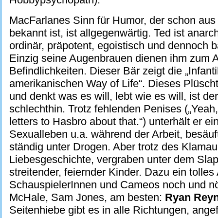
MacFarlanes Sinn für Humor, der schon aus
bekannt ist, ist allgegenwärtig. Ted ist anarch
ordinär, präpotent, egoistisch und dennoch bä
Einzig seine Augenbrauen dienen ihm zum A
Befindlichkeiten. Dieser Bär zeigt die „Infanti
amerikanischen Way of Life“. Dieses Plüscht
und denkt was es will, lebt wie es will, ist 
schlechthin. Trotz fehlenden Penises („Yeah, I
letters to Hasbro about that.“) unterhält er ei
Sexualleben u.a. während der Arbeit, besäuft
ständig unter Drogen. Aber trotz des Klamauk
Liebesgeschichte, vergraben unter dem Slaps
streitender, feiernder Kinder. Dazu ein tolle
SchauspielerInnen und Cameos noch und nö
McHale, Sam Jones, am besten:
Ryan Reyn
Seitenhiebe gibt es in alle Richtungen, ange