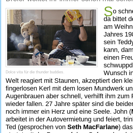
S
o schn
da bittet 
am Weihn
Jahres 19
sein Tedd
kann, dami
einen Fre
schwuppdi
Wunsch in
Dolce vita für die thunder buddies.
Welt reagiert mit Staunen, akzeptiert den kl
fingerlosen Kerl mit dem losen Mundwerk un
Augenbrauen aber schnell, verhilft ihm zum
wieder fallen. 27 Jahre später sind die bei
noch immer ein Herz und eine Seele. John (
arbeitet in der Autovermietung und feiert, tri
Ted (gesprochen von
Seth MacFarlane
) da