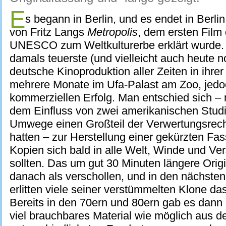
E
s begann in Berlin, und es endet in Berli
von Fritz Langs
Metropolis
, dem ersten Film
UNESCO zum Weltkulturerbe erklärt wurde. 1
damals teuerste (und vielleicht auch heute n
deutsche Kinoproduktion aller Zeiten in ihrer
mehrere Monate im Ufa-Palast am Zoo, jed
kommerziellen Erfolg. Man entschied sich – n
dem Einfluss von zwei amerikanischen Studi
Umwege einen Großteil der Verwertungsrech
hatten – zur Herstellung einer gekürzten Fa
Kopien sich bald in alle Welt, Winde und Ve
sollten. Das um gut 30 Minuten längere Origi
danach als verschollen, und in den nächste
erlitten viele seiner verstümmelten Klone da
Bereits in den 70ern und 80ern gab es dann
viel brauchbares Material wie möglich aus d