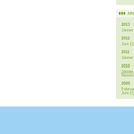
AR
2013
Jänner 
2012
Juni (1
2011
Jänner 
2010
Jänner 
Novemb
2009
Februar
Juni (1