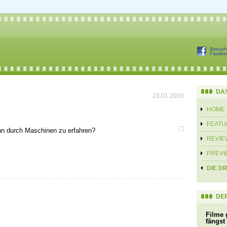
DA
23.01.2010
HOME
FEATU
nn durch Maschinen zu erfahren?
REVIE
PREVI
DIE D
DER
Filme 
fängst