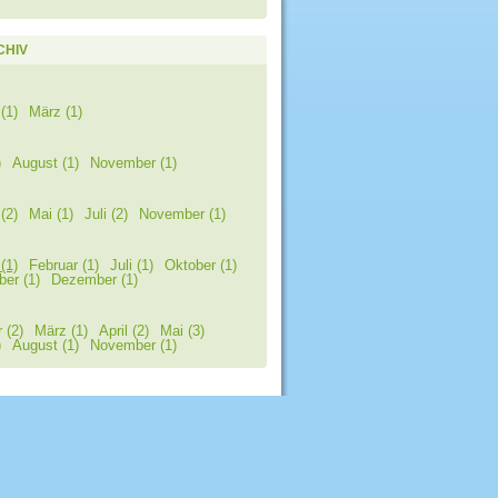
CHIV
(1)
März (1)
)
August (1)
November (1)
(2)
Mai (1)
Juli (2)
November (1)
(1)
Februar (1)
Juli (1)
Oktober (1)
er (1)
Dezember (1)
 (2)
März (1)
April (2)
Mai (3)
)
August (1)
November (1)