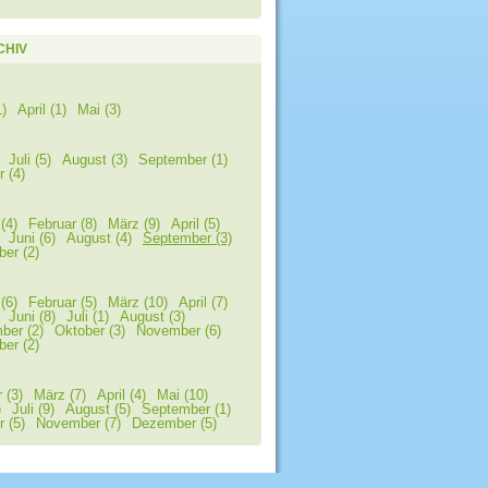
CHIV
)
April (1)
Mai (3)
Juli (5)
August (3)
September (1)
 (4)
(4)
Februar (8)
März (9)
April (5)
Juni (6)
August (4)
September (3)
er (2)
(6)
Februar (5)
März (10)
April (7)
Juni (8)
Juli (1)
August (3)
ber (2)
Oktober (3)
November (6)
er (2)
 (3)
März (7)
April (4)
Mai (10)
)
Juli (9)
August (5)
September (1)
 (5)
November (7)
Dezember (5)