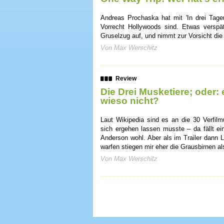
Andreas Prochaska hat mit 'In drei Tagen
Vorrecht Hollywoods sind. Etwas verspä
Gruselzug auf, und nimmt zur Vorsicht die 
Von Max Werschitz
Review
Die Drei Musketiere; oder: e
wieso nicht?
Laut Wikipedia sind es an die 30 Verfil
sich ergehen lassen musste – da fällt ei
Anderson wohl. Aber als im Trailer dann L
warfen stiegen mir eher die Grausbirnen al
Von Max Werschitz