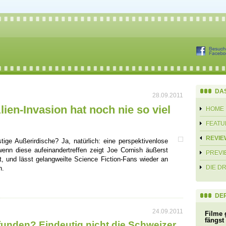
DA
28.09.2011
lien-Invasion hat noch nie so viel
HOME
FEATU
REVIE
tige Außerirdische? Ja, natürlich: eine perspektivenlose
nn diese aufeinandertreffen zeigt Joe Cornish äußerst
PREVI
t, und lässt gelangweilte Science Fiction-Fans wieder an
DIE D
n.
DER
24.09.2011
Filme 
fängst
funden? Eindeutig nicht die Schweizer.