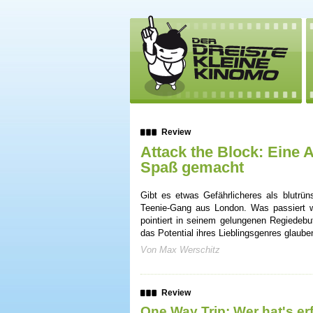
Review
Attack the Block: Eine A
Spaß gemacht
Gibt es etwas Gefährlicheres als blutrüns
Teenie-Gang aus London. Was passiert we
pointiert in seinem gelungenen Regiedebu
das Potential ihres Lieblingsgenres glaube
Von Max Werschitz
Review
One Way Trip: Wer hat's er