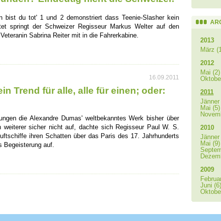
 bist du tot' 1 und 2 demonstriert dass Teenie-Slasher kein
AR
tet springt der Schweizer Regisseur Markus Welter auf den
Veteranin Sabrina Reiter mit in die Fahrerkabine.
2013
März (1
2012
Mai (2)
16.09.2011
Oktober
in Trend für alle, alle für einen; oder:
2011
Jänner 
Mai (5)
Novemb
mungen die Alexandre Dumas' weltbekanntes Werk bisher über
n weiterer sicher nicht auf, dachte sich Regisseur Paul W. S.
2010
uftschiffe ihren Schatten über das Paris des 17. Jahrhunderts
Jänner 
Mai (9)
s Begeisterung auf.
Septem
Dezemb
2009
Februar
Juni (6
Oktober