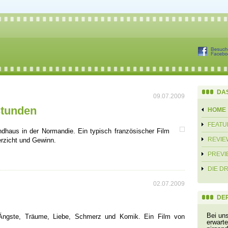
DA
09.07.2009
stunden
HOME
FEATU
ndhaus in der Normandie. Ein typisch französischer Film
REVIE
rzicht und Gewinn.
PREVI
DIE D
02.07.2009
DER
Bei un
r Ängste, Träume, Liebe, Schmerz und Komik. Ein Film von
erwarte