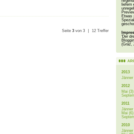
nirgend
liefern
unrege
Previe
Etwas 
Spezial
gescho
Seite
3
von 3
|
12 Treffer
Impre
'Der dr
Bloggi
(Graz,
AR
2013
Jänner 
2012
Mai (3)
Septem
2011
Jänner 
Mai (6)
Septem
2010
Jänner 