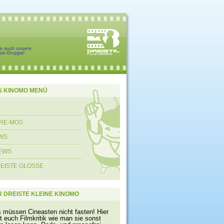
S KINOMO MENÜ
RE-MOS
WS
EWS
REISTE GLOSSE
 DREISTE KLEINE KINOMO
s müssen Cineasten nicht fasten! Hier
t euch Filmkritik wie man sie sonst