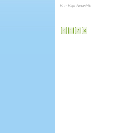
Von Vilja Neuwirth
<
1
2
3