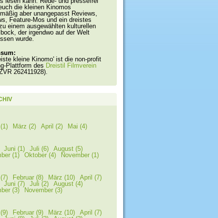
s lesen kann. Rede- und pressefrei
 euch die kleinen Kinomos
lmäßig aber unangepasst Reviews,
ws, Feature-Mos und ein dreistes
zu einem ausgewählten kulturellen
bock, der irgendwo auf der Welt
ssen wurde.
ssum:
eiste kleine Kinomo' ist die non-profit
ng-Plattform des
Dreistil Filmverein
 ZVR 262411928).
CHIV
(1)
März (2)
April (2)
Mai (4)
Juni (1)
Juli (6)
August (5)
ber (1)
Oktober (4)
November (1)
(7)
Februar (8)
März (10)
April (7)
Juni (7)
Juli (2)
August (4)
ber (3)
November (3)
(9)
Februar (9)
März (10)
April (7)