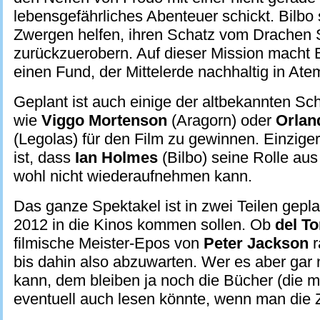
lebensgefährliches Abenteuer schickt. Bilbo 
Zwergen helfen, ihren Schatz vom Drachen
zurückzuerobern. Auf dieser Mission macht B
einen Fund, der Mittelerde nachhaltig in Ate
Geplant ist auch einige der altbekannten Sc
wie
Viggo Mortenson
(Aragorn) oder
Orlan
(Legolas) für den Film zu gewinnen. Einzig
ist, dass
Ian Holmes
(Bilbo) seine Rolle au
wohl nicht wiederaufnehmen kann.
Das ganze Spektakel ist in zwei Teilen gepla
2012 in die Kinos kommen sollen. Ob
del To
filmische Meister-Epos von
Peter Jackson
r
bis dahin also abzuwarten. Wer es aber gar 
kann, dem bleiben ja noch die Bücher (die m
eventuell auch lesen könnte, wenn man die Ze