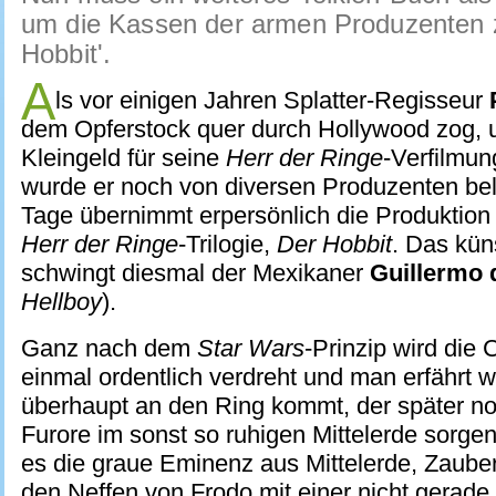
um die Kassen der armen Produzenten zu
Hobbit'.
A
ls vor einigen Jahren Splatter-Regisseur
dem Opferstock quer durch Hollywood zog, 
Kleingeld für seine
Herr der Ringe
-Verfilmu
wurde er noch von diversen Produzenten bel
Tage übernimmt erpersönlich die Produktion
Herr der Ringe
-Trilogie,
Der Hobbit
. Das kün
schwingt diesmal der Mexikaner
Guillermo 
Hellboy
).
Ganz nach dem
Star Wars
-Prinzip wird die
einmal ordentlich verdreht und man erfährt w
überhaupt an den Ring kommt, der später no
Furore im sonst so ruhigen Mittelerde sorgen 
es die graue Eminenz aus Mittelerde, Zauber
den Neffen von Frodo mit einer nicht gerade k