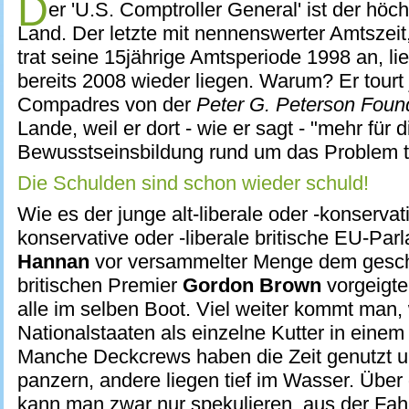
D
er 'U.S. Comptroller General' ist der höc
Land. Der letzte mit nennenswerter Amtszeit
trat seine 15jährige Amtsperiode 1998 an, l
bereits 2008 wieder liegen. Warum? Er tourt 
Compadres von der
Peter G. Peterson Foun
Lande, weil er dort - wie er sagt - "mehr für d
Bewusstseinsbildung rund um das Problem t
Die Schulden sind schon wieder schuld!
Wie es der junge alt-liberale oder -konservat
konservative oder -liberale britische EU-Par
Hannan
vor versammelter Menge dem ges
britischen Premier
Gordon Brown
vorgeigte
alle im selben Boot. Viel weiter kommt man,
Nationalstaaten als einzelne Kutter in einem 
Manche Deckcrews haben die Zeit genutzt 
panzern, andere liegen tief im Wasser. Über 
kann man zwar nur spekulieren, aus der Fahr